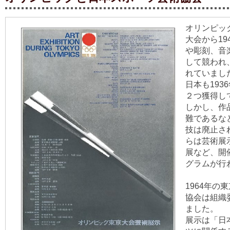
オリンピック
大会から19
や彫刻、音
して競われ
れていまし
日本も193
２つ獲得し
しかし、作
難であるな
技は廃止され
らは芸術展
展など、開
グラムが行
1964年
協会は組織
ました。
展示は「日