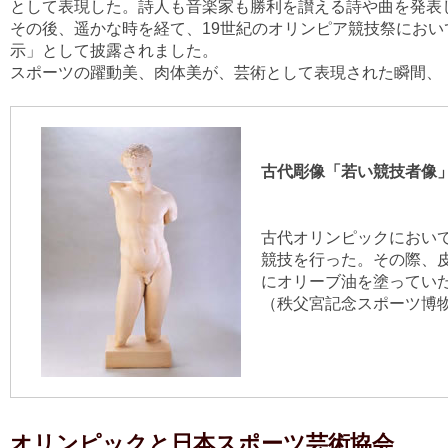
として表現した。詩人も音楽家も勝利を讃える詩や曲を発表
その後、遥かな時を経て、19世紀のオリンピア競技祭にお
示」として披露されました。
スポーツの躍動美、肉体美が、芸術として表現された瞬間、
古代彫像「若い競技者像
古代オリンピックにおい
競技を行った。その際、
にオリーブ油を塗ってい
（秩父宮記念スポーツ博
オリンピックと日本スポーツ芸術協会